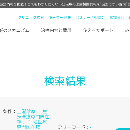
療施設情報を掲載！
とてもわかりにくい不妊治療の医療機関情報を“過去にない規模”
クリニック検索
キーワード集
セミナー / 相談会
お知らせ
妊のメカニズム
治療内容と費用
使えるサポート
み
）
検索結果
条件：
土曜診療 、 生
殖医療専門医在
籍 、 生殖医療
専門医在籍
フリーワード：
-