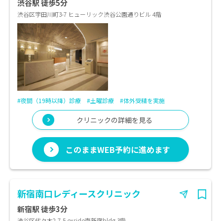
渋谷駅 徒歩5分
渋谷区宇田川町3-7 ヒューリック渋谷公園通りビル 4階
#夜間（19時以降）診療
#土曜診療
#体外受精を実施
クリニックの詳細を見る
このままWEB予約に進めます
新宿南口レディースクリニック
新宿駅 徒歩3分
渋谷区代々木2-7-5 exside南新宿bldg.3階