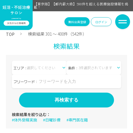
【東京版】【都内最大級】590件を超える医療施設情報を掲
載！
無料会員登録
ログイン
検索結果 301 〜 400件（542件）
TOP
検索結果
選択してください
3件選択されています
エリア：
条件：
フリーワード：
検索結果を絞り込む：
#体外受精実施
#日曜診療
#専門医在籍