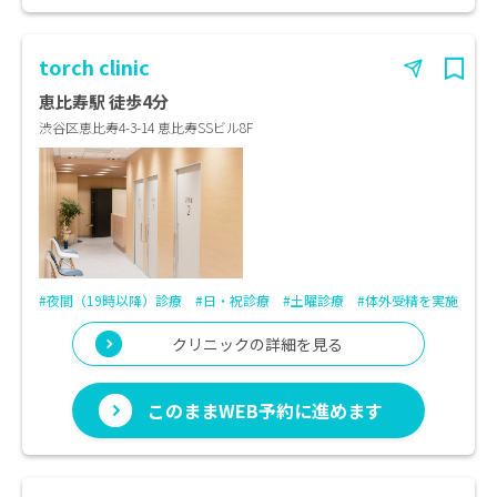
torch clinic
恵比寿駅 徒歩4分
渋谷区恵比寿4-3-14 恵比寿SSビル8F
#夜間（19時以降）診療
#日・祝診療
#土曜診療
#体外受精を実施
クリニックの詳細を見る
このままWEB予約に進めます