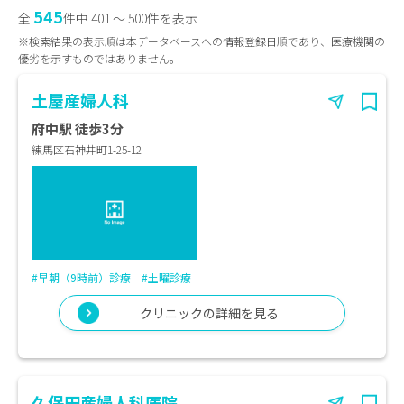
545
全
件中 401 〜 500件を表示
※検索結果の表示順は本データベースへの情報登録日順であり、医療機関の
優劣を示すものではありません。
土屋産婦人科
府中駅 徒歩3分
練馬区石神井町1-25-12
#早朝（9時前）診療
#土曜診療
クリニックの詳細を見る
久保田産婦人科医院