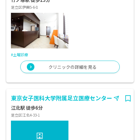
足立区伊興5-6-8
#土曜診療
クリニックの詳細を見る
東京女子医科大学附属足立医療センター
江北駅 徒歩6分
足立区江北4-33-1