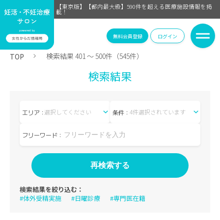
【東京版】【都内最大級】590件を超える医療施設情報を掲
載！
無料会員登録
ログイン
検索結果 401 〜 500件（545件）
TOP
検索結果
選択してください
4件選択されています
エリア：
条件：
フリーワード：
検索結果を絞り込む：
#体外受精実施
#日曜診療
#専門医在籍