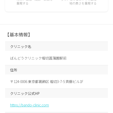
重視する
地の良さを重視する
【基本情報】
クリニック名
ばんどうクリニック堀切菖蒲園駅前
住所
〒124-0006 東京都葛飾区 堀切3-7-5 斉藤ビル1F
クリニック公式HP
https://bando-clinic.com