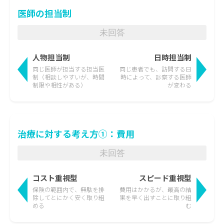
医師の担当制
未回答
人物担当制
日時担当制
同じ医師が担当する担当医
同じ患者でも、訪問する日
制
（相談しやすいが、時間
時によって、
診察する医師
制限や相性がある）
が変わる
治療に対する考え方①：費用
未回答
コスト重視型
スピード重視型
保険の範囲内で、無駄を排
費用はかかるが、最高の結
除して
とにかく安く取り組
果を
早く出すことに取り組
める
む