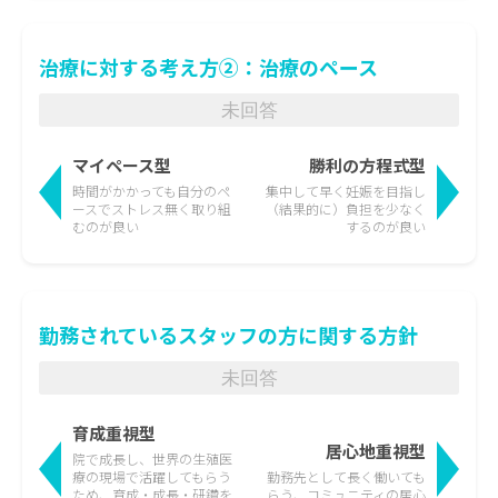
治療に対する考え方②：治療のペース
未回答
マイペース型
勝利の方程式型
時間がかかっても
自分のペ
集中して早く妊娠を目指し
ースでストレス無く取り組
（結果的に）負担を少なく
むのが良い
するのが良い
勤務されているスタッフの方に関する方針
未回答
育成重視型
居心地重視型
院で成長し、世界の生殖医
療の現場で活躍して
もらう
勤務先として長く働いても
ため、育成・成長・研鑽を
らう、
コミュニティの居心