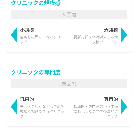
クリニックの規模感
未回答
小規模
大規模
温もりの届く
小さなクリニ
最新技術を続々導入する
大
ック
規模クリニック
クリニックの専門度
未回答
汎用的
専門的
美容・更年期なども含めて
指導医・専門医のいる生殖
幅広く相談できるクリニッ
に特化した
専門性の高いク
ク
リニック