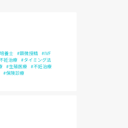
#培養士
#顕微授精
#IVF
般不妊治療
#タイミング法
療
#生殖医療
#不妊治療
#保険診療