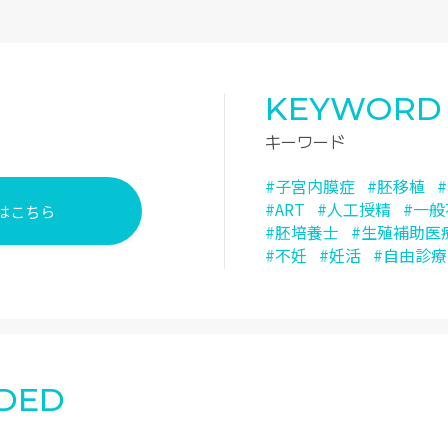
KEYWORD
キーワード
#子宮内膜症
#胚移植
#ART
#人工授精
#一
はこちら
#胚培養士
#生殖補助医
#不妊
#妊活
#自由診療
DED