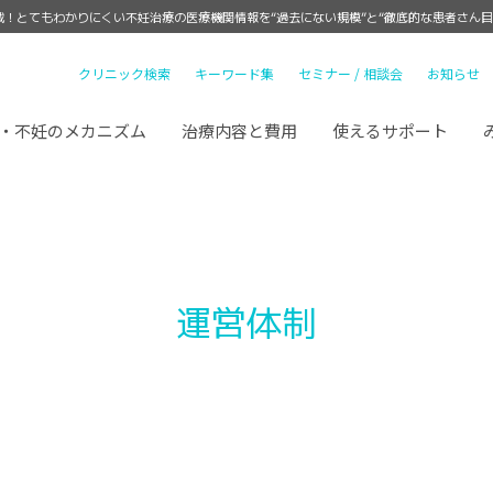
載！
とてもわかりにくい不妊治療の医療機関情報を“過去にない規模”と“徹底的な患者さん目
クリニック検索
キーワード集
セミナー / 相談会
お知らせ
・不妊のメカニズム
治療内容と費用
使えるサポート
運営体制