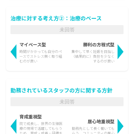
治療に対する考え方②：治療のペース
未回答
マイペース型
勝利の方程式型
時間がかかっても
自分のペ
集中して早く妊娠を目指し
ースでストレス無く取り組
（結果的に）負担を少なく
むのが良い
するのが良い
勤務されているスタッフの方に関する方針
未回答
育成重視型
居心地重視型
院で成長し、世界の生殖医
療の現場で活躍して
もらう
勤務先として長く働いても
ため、育成・成長・研鑽を
らう、
コミュニティの居心