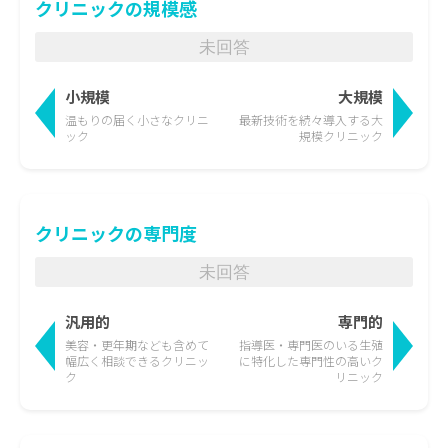
クリニックの規模感
未回答
小規模
大規模
温もりの届く
小さなクリニ
最新技術を続々導入する
大
ック
規模クリニック
クリニックの専門度
未回答
汎用的
専門的
美容・更年期なども含めて
指導医・専門医のいる生殖
幅広く相談できるクリニッ
に特化した
専門性の高いク
ク
リニック