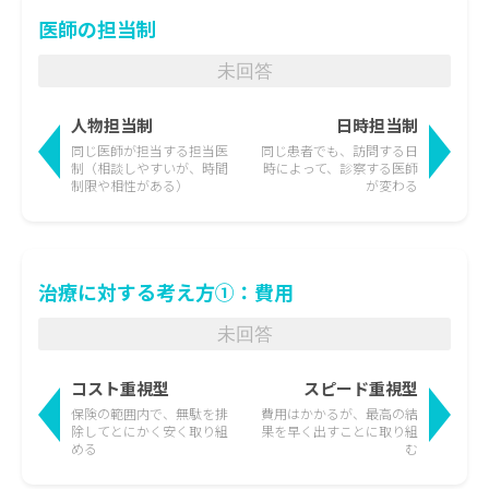
医師の担当制
未回答
人物担当制
日時担当制
同じ医師が担当する担当医
同じ患者でも、訪問する日
制
（相談しやすいが、時間
時によって、
診察する医師
制限や相性がある）
が変わる
治療に対する考え方①：費用
未回答
コスト重視型
スピード重視型
保険の範囲内で、無駄を排
費用はかかるが、最高の結
除して
とにかく安く取り組
果を
早く出すことに取り組
める
む