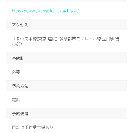
https://www.t-kenseikai.jp/tachisou/
アクセス
ＪＲ中央本線(東京-塩尻), 多摩都市モノレール線 立川駅 徒
歩8分
予約制
必要
予約方法
電話
予約備考
再診は予約受付機あり