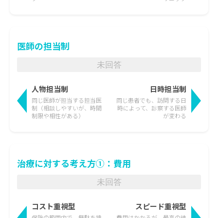
医師の担当制
未回答
人物担当制
日時担当制
同じ医師が担当する担当医
同じ患者でも、訪問する日
制
（相談しやすいが、時間
時によって、
診察する医師
制限や相性がある）
が変わる
治療に対する考え方①：費用
未回答
コスト重視型
スピード重視型
保険の範囲内で、無駄を排
費用はかかるが、最高の結