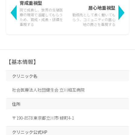
育成重視型
居心地重視型
院で成長し、世界の生殖医
療の現場で活躍して
もらう
勤務先として長く働いても
ため、育成・成長・研鑽を
らう、
コミュニティの居心
重視する
地の良さを重視する
【基本情報】
クリニック名
社会医療法人社団健生会 立川相互病院
住所
〒190-8578 東京都立川市 緑町4-1
クリニック公式HP