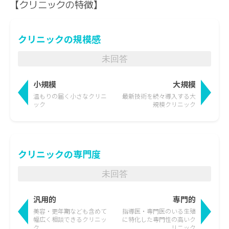
【クリニックの特徴】
クリニックの規模感
未回答
小規模
大規模
温もりの届く
小さなクリニ
最新技術を続々導入する
大
ック
規模クリニック
クリニックの専門度
未回答
汎用的
専門的
美容・更年期なども含めて
指導医・専門医のいる生殖
幅広く相談できるクリニッ
に特化した
専門性の高いク
ク
リニック