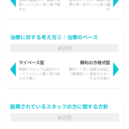
除して
とにかく安く取り組
果を
早く出すことに取り組
める
む
治療に対する考え方②：治療のペース
未回答
マイペース型
勝利の方程式型
時間がかかっても
自分のペ
集中して早く妊娠を目指し
ースでストレス無く取り組
（結果的に）負担を少なく
むのが良い
するのが良い
勤務されているスタッフの方に関する方針
未回答