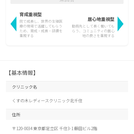
育成重視型
居心地重視型
院で成長し、世界の生殖医
療の現場で活躍して
もらう
勤務先として長く働いても
ため、育成・成長・研鑽を
らう、
コミュニティの居心
重視する
地の良さを重視する
【基本情報】
クリニック名
くすの木レディースクリニック北千住
住所
〒120-0034 東京都足立区 千住3-1 藤田ビル2階