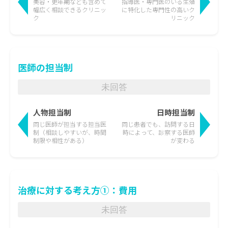
美容・更年期なども含めて
指導医・専門医のいる生殖
幅広く相談できるクリニッ
に特化した
専門性の高いク
ク
リニック
医師の担当制
未回答
人物担当制
日時担当制
同じ医師が担当する担当医
同じ患者でも、訪問する日
制
（相談しやすいが、時間
時によって、
診察する医師
制限や相性がある）
が変わる
治療に対する考え方①：費用
未回答