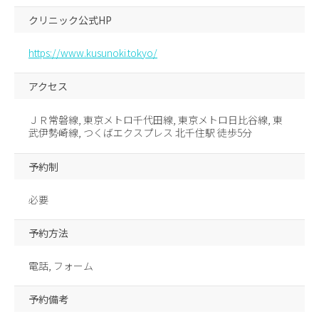
クリニック公式HP
https://www.kusunoki.tokyo/
アクセス
ＪＲ常磐線, 東京メトロ千代田線, 東京メトロ日比谷線, 東
武伊勢崎線, つくばエクスプレス 北千住駅 徒歩5分
予約制
必要
予約方法
電話, フォーム
予約備考