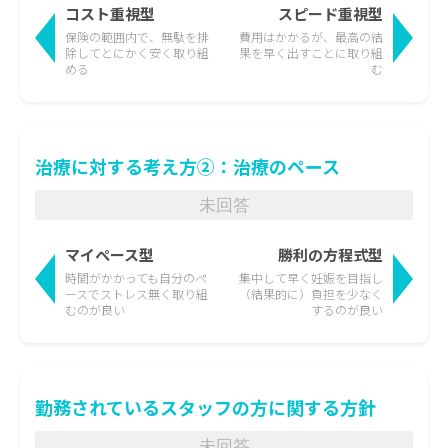
コスト重視型
スピード重視型
保険の範囲内で、無駄を排
費用はかかるが、最高の結
除して
とにかく安く取り組
果を
早く出すことに取り組
める
む
治療に対する考え方②：治療のペース
未回答
マイペース型
勝利の方程式型
時間がかかっても
自分のペ
集中して早く妊娠を目指し
ースでストレス無く取り組
（結果的に）負担を少なく
むのが良い
するのが良い
勤務されているスタッフの方に関する方針
未回答