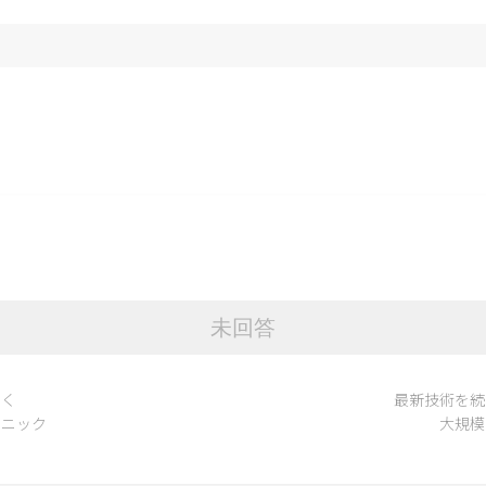
未回答
届く
最新技術を続
リニック
大規模