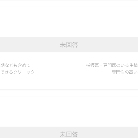
未回答
年期なども含めて
指導医・専門医のいる生殖
談できるクリニック
専門性の高い
未回答