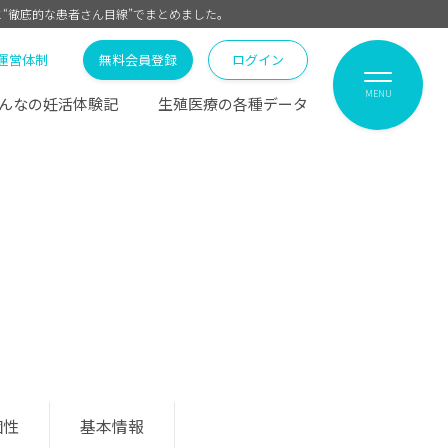
と“徹底的な患者さん目線”でまとめました。
運営体制
無料会員登録
ログイン
MENU
んなの妊活体験記
生殖医療の各種データ
個性
基本情報