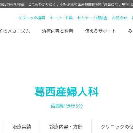
療施設情報を掲載！
とてもわかりにくい不妊治療の医療機関情報を“過去にない規模”
クリニック検索
キーワード集
セミナー / 相談会
お知らせ
妊のメカニズム
治療内容と費用
使えるサポート
み
葛西産婦人科
葛西駅 徒歩5分
治療実績
診療内容・方針
クリニックの