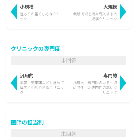
小規模
大規模
温もりの届く
小さなクリニ
最新技術を続々導入する
大
ック
規模クリニック
クリニックの専門度
未回答
汎用的
専門的
美容・更年期なども含めて
指導医・専門医のいる生殖
幅広く相談できるクリニッ
に特化した
専門性の高いク
ク
リニック
医師の担当制
未回答