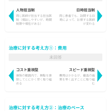
人物担当制
日時担当制
同じ医師が担当する担当医
同じ患者でも、訪問する日
制
（相談しやすいが、時間
時によって、
診察する医師
制限や相性がある）
が変わる
治療に対する考え方①：費用
未回答
コスト重視型
スピード重視型
保険の範囲内で、無駄を排
費用はかかるが、最高の結
除して
とにかく安く取り組
果を
早く出すことに取り組
める
む
治療に対する考え方②：治療のペース