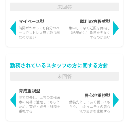
未回答
マイペース型
勝利の方程式型
時間がかかっても
自分のペ
集中して早く妊娠を目指し
ースでストレス無く取り組
（結果的に）負担を少なく
むのが良い
するのが良い
勤務されているスタッフの方に関する方針
未回答
育成重視型
居心地重視型
院で成長し、世界の生殖医
療の現場で活躍して
もらう
勤務先として長く働いても
ため、育成・成長・研鑽を
らう、
コミュニティの居心
重視する
地の良さを重視する