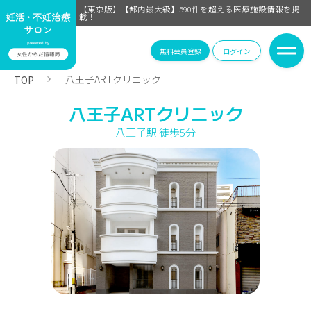
【東京版】【都内最大級】590件を超える医療施設情報を掲
載！
無料会員登録
ログイン
八王子ARTクリニック
TOP
八王子ARTクリニック
八王子駅 徒歩5分