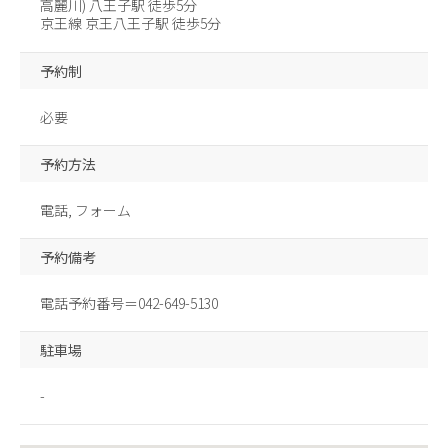
高麗川) 八王子駅 徒歩5分
京王線 京王八王子駅 徒歩5分
予約制
必要
予約方法
電話, フォーム
予約備考
電話予約番号＝042-649-5130
駐車場
-