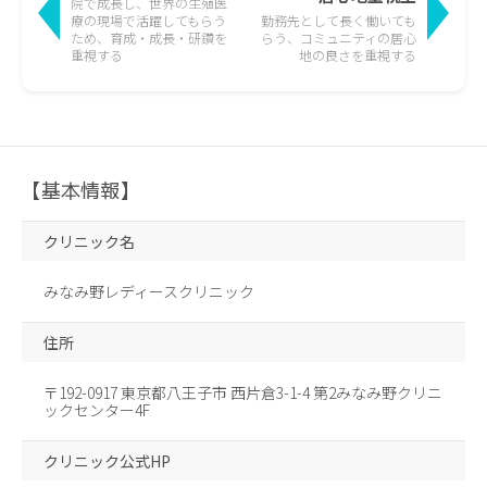
院で成長し、世界の生殖医
療の現場で活躍して
もらう
勤務先として長く働いても
ため、育成・成長・研鑽を
らう、
コミュニティの居心
重視する
地の良さを重視する
【基本情報】
クリニック名
みなみ野レディースクリニック
住所
〒192-0917 東京都八王子市 西片倉3-1-4 第2みなみ野クリニ
ックセンター4F
クリニック公式HP