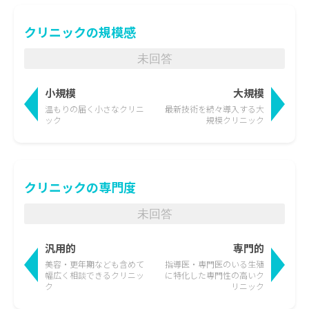
クリニックの規模感
未回答
小規模
大規模
温もりの届く
小さなクリニ
最新技術を続々導入する
大
ック
規模クリニック
クリニックの専門度
未回答
汎用的
専門的
美容・更年期なども含めて
指導医・専門医のいる生殖
幅広く相談できるクリニッ
に特化した
専門性の高いク
ク
リニック