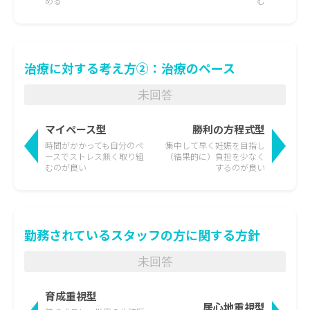
める
む
治療に対する考え方②：治療のペース
未回答
マイペース型
勝利の方程式型
時間がかかっても
自分のペ
集中して早く妊娠を目指し
ースでストレス無く取り組
（結果的に）負担を少なく
むのが良い
するのが良い
勤務されているスタッフの方に関する方針
未回答
育成重視型
居心地重視型