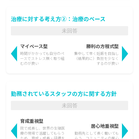
治療に対する考え方②：治療のペース
未回答
マイペース型
勝利の方程式型
時間がかかっても
自分のペ
集中して早く妊娠を目指し
ースでストレス無く取り組
（結果的に）負担を少なく
むのが良い
するのが良い
勤務されているスタッフの方に関する方針
未回答
育成重視型
居心地重視型
院で成長し、世界の生殖医
療の現場で活躍して
もらう
勤務先として長く働いても
ため、育成・成長・研鑽を
らう、
コミュニティの居心