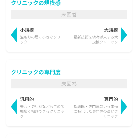
クリニックの規模感
未回答
小規模
大規模
温もりの届く
小さなクリニ
最新技術を続々導入する
大
ック
規模クリニック
クリニックの専門度
未回答
汎用的
専門的
美容・更年期なども含めて
指導医・専門医のいる生殖
幅広く相談できるクリニッ
に特化した
専門性の高いク
ク
リニック