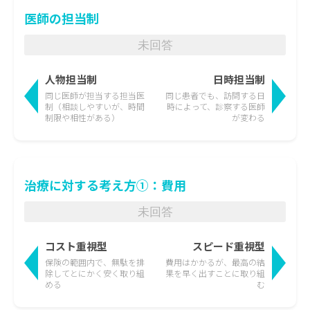
医師の担当制
未回答
人物担当制
日時担当制
同じ医師が担当する担当医
同じ患者でも、訪問する日
制
（相談しやすいが、時間
時によって、
診察する医師
制限や相性がある）
が変わる
治療に対する考え方①：費用
未回答
コスト重視型
スピード重視型
保険の範囲内で、無駄を排
費用はかかるが、最高の結
除して
とにかく安く取り組
果を
早く出すことに取り組
める
む