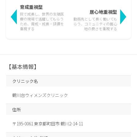
育成重視型
居心地重視型
院で成長し、世界の生殖医
療の現場で活躍して
もらう
勤務先として長く働いても
ため、育成・成長・研鑽を
らう、
コミュニティの居心
重視する
地の良さを重視する
【基本情報】
クリニック名
鶴川台ウィメンズクリニック
住所
〒195-0061 東京都町田市 鶴川2-14-11