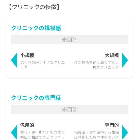
【クリニックの特徴】
クリニックの規模感
未回答
小規模
大規模
温もりの届く
小さなクリニ
最新技術を続々導入する
大
ック
規模クリニック
クリニックの専門度
未回答
汎用的
専門的
美容・更年期なども含めて
指導医・専門医のいる生殖
幅広く相談できるクリニッ
に特化した
専門性の高いク