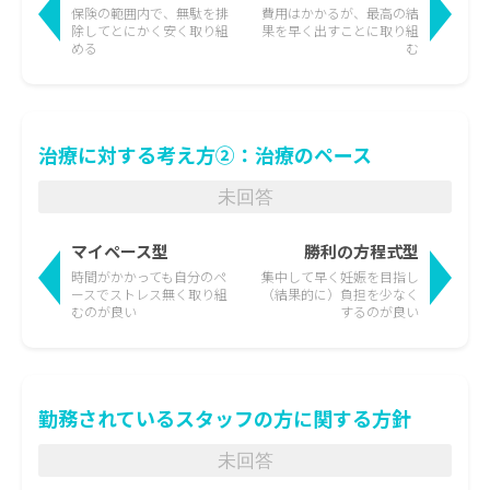
保険の範囲内で、無駄を排
費用はかかるが、最高の結
除して
とにかく安く取り組
果を
早く出すことに取り組
める
む
治療に対する考え方②：治療のペース
未回答
マイペース型
勝利の方程式型
時間がかかっても
自分のペ
集中して早く妊娠を目指し
ースでストレス無く取り組
（結果的に）負担を少なく
むのが良い
するのが良い
勤務されているスタッフの方に関する方針
未回答