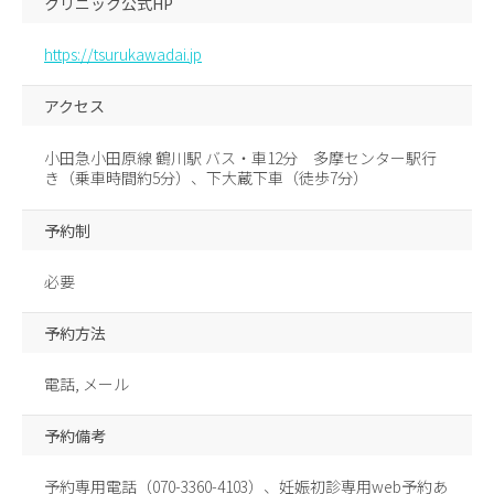
クリニック公式HP
https://tsurukawadai.jp
アクセス
小田急小田原線 鶴川駅 バス・車12分 多摩センター駅行
き（乗車時間約5分）、下大蔵下車（徒歩7分）
予約制
必要
予約方法
電話, メール
予約備考
予約専用電話（070-3360-4103）、妊娠初診専用web予約あ