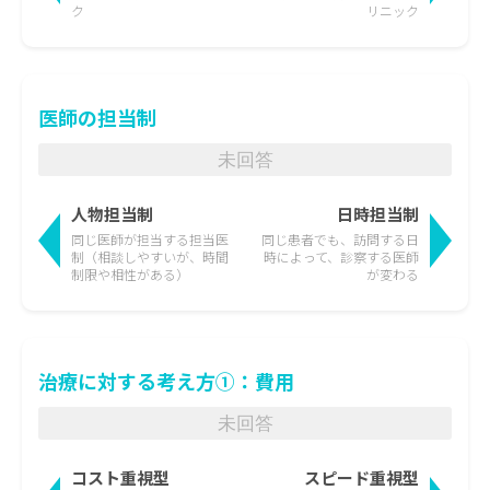
ク
リニック
医師の担当制
未回答
人物担当制
日時担当制
同じ医師が担当する担当医
同じ患者でも、訪問する日
制
（相談しやすいが、時間
時によって、
診察する医師
制限や相性がある）
が変わる
治療に対する考え方①：費用
未回答
コスト重視型
スピード重視型