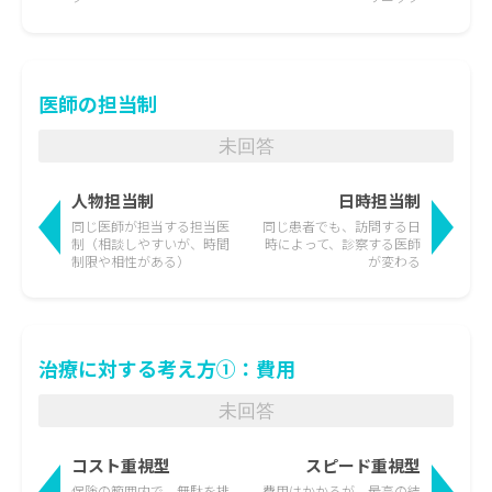
医師の担当制
未回答
人物担当制
日時担当制
同じ医師が担当する担当医
同じ患者でも、訪問する日
制
（相談しやすいが、時間
時によって、
診察する医師
制限や相性がある）
が変わる
治療に対する考え方①：費用
未回答
コスト重視型
スピード重視型
保険の範囲内で、無駄を排
費用はかかるが、最高の結