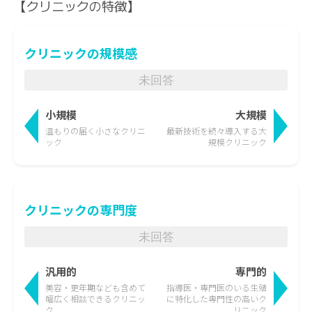
【クリニックの特徴】
クリニックの規模感
未回答
小規模
大規模
温もりの届く
小さなクリニ
最新技術を続々導入する
大
ック
規模クリニック
クリニックの専門度
未回答
汎用的
専門的
美容・更年期なども含めて
指導医・専門医のいる生殖
幅広く相談できるクリニッ
に特化した
専門性の高いク
ク
リニック