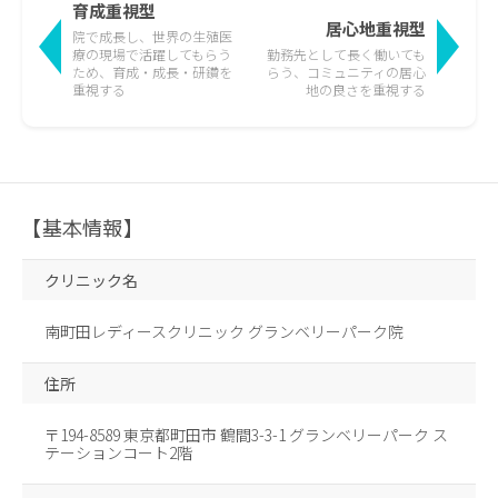
育成重視型
居心地重視型
院で成長し、世界の生殖医
療の現場で活躍して
もらう
勤務先として長く働いても
ため、育成・成長・研鑽を
らう、
コミュニティの居心
重視する
地の良さを重視する
【基本情報】
クリニック名
南町田レディースクリニック グランベリーパーク院
住所
〒194-8589 東京都町田市 鶴間3-3-1 グランベリーパーク ス
テーションコート2階