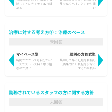
除して
とにかく安く取り組
果を
早く出すことに取り組
める
む
治療に対する考え方②：治療のペース
未回答
マイペース型
勝利の方程式型
時間がかかっても
自分のペ
集中して早く妊娠を目指し
ースでストレス無く取り組
（結果的に）負担を少なく
むのが良い
するのが良い
勤務されているスタッフの方に関する方針
未回答