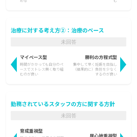
める
む
治療に対する考え方②：治療のペース
未回答
マイペース型
勝利の方程式型
時間がかかっても
自分のペ
集中して早く妊娠を目指し
ースでストレス無く取り組
（結果的に）負担を少なく
むのが良い
するのが良い
勤務されているスタッフの方に関する方針
未回答
育成重視型
居心地重視型