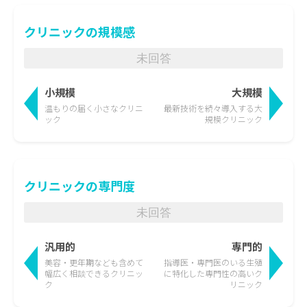
クリニックの規模感
未回答
小規模
大規模
温もりの届く
小さなクリニ
最新技術を続々導入する
大
ック
規模クリニック
クリニックの専門度
未回答
汎用的
専門的
美容・更年期なども含めて
指導医・専門医のいる生殖
幅広く相談できるクリニッ
に特化した
専門性の高いク
ク
リニック