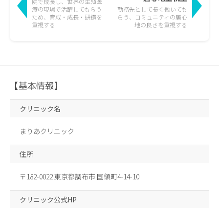
院で成長し、世界の生殖医
療の現場で活躍して
もらう
勤務先として長く働いても
ため、育成・成長・研鑽を
らう、
コミュニティの居心
重視する
地の良さを重視する
【基本情報】
クリニック名
まりあクリニック
住所
〒182-0022 東京都調布市 国領町4-14-10
クリニック公式HP