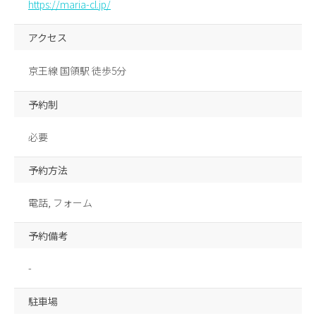
https://maria-cl.jp/
アクセス
京王線 国領駅 徒歩5分
予約制
必要
予約方法
電話, フォーム
予約備考
-
駐車場