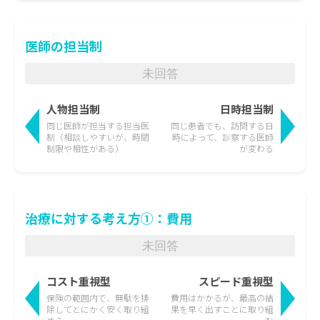
医師の担当制
未回答
人物担当制
日時担当制
同じ医師が担当する担当医
同じ患者でも、訪問する日
制
（相談しやすいが、時間
時によって、
診察する医師
制限や相性がある）
が変わる
治療に対する考え方①：費用
未回答
コスト重視型
スピード重視型
保険の範囲内で、無駄を排
費用はかかるが、最高の結
除して
とにかく安く取り組
果を
早く出すことに取り組