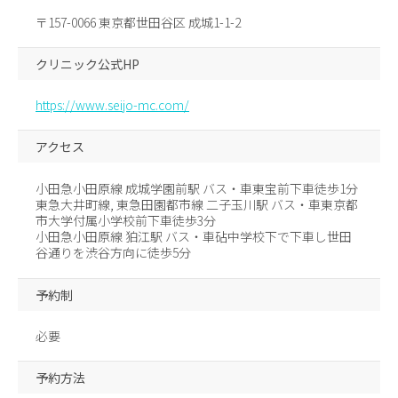
〒157-0066 東京都世田谷区 成城1-1-2
クリニック公式HP
https://www.seijo-mc.com/
アクセス
小田急小田原線 成城学園前駅 バス・車東宝前下車徒歩1分
東急大井町線, 東急田園都市線 二子玉川駅 バス・車東京都
市大学付属小学校前下車徒歩3分
小田急小田原線 狛江駅 バス・車砧中学校下で下車し世田
谷通りを渋谷方向に徒歩5分
予約制
必要
予約方法