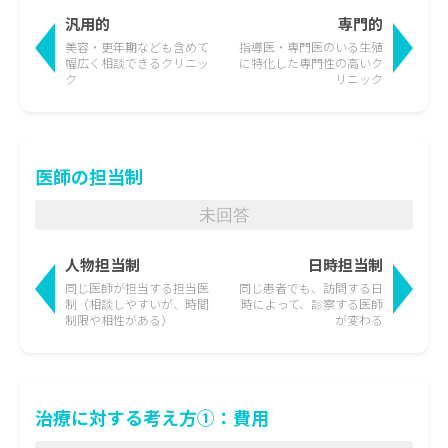
汎用的
専門的
美容・更年期なども含めて
指導医・専門医のいる生殖
幅広く相談できるクリニッ
に特化した
専門性の高いク
ク
リニック
医師の担当制
未回答
人物担当制
日時担当制
同じ医師が担当する担当医
同じ患者でも、訪問する日
制
（相談しやすいが、時間
時によって、
診察する医師
制限や相性がある）
が変わる
治療に対する考え方①：費用