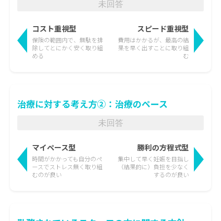
未回答
コスト重視型
スピード重視型
保険の範囲内で、無駄を排
費用はかかるが、最高の結
除して
とにかく安く取り組
果を
早く出すことに取り組
める
む
治療に対する考え方②：治療のペース
未回答
マイペース型
勝利の方程式型
時間がかかっても
自分のペ
集中して早く妊娠を目指し
ースでストレス無く取り組
（結果的に）負担を少なく
むのが良い
するのが良い