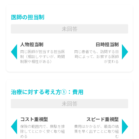
医師の担当制
未回答
人物担当制
日時担当制
同じ医師が担当する担当医
同じ患者でも、訪問する日
制
（相談しやすいが、時間
時によって、
診察する医師
制限や相性がある）
が変わる
治療に対する考え方①：費用
未回答
コスト重視型
スピード重視型
保険の範囲内で、無駄を排
費用はかかるが、最高の結
除して
とにかく安く取り組
果を
早く出すことに取り組
める
む