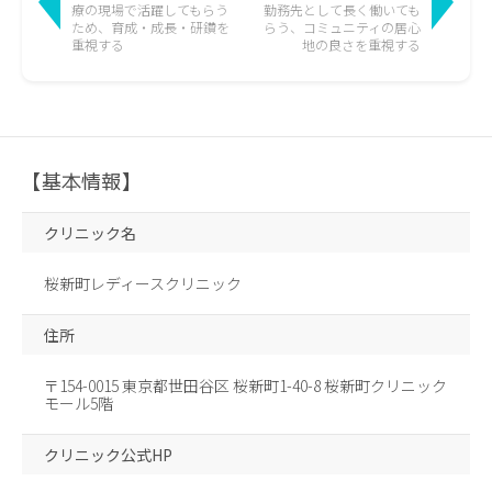
療の現場で活躍して
もらう
勤務先として長く働いても
ため、育成・成長・研鑽を
らう、
コミュニティの居心
重視する
地の良さを重視する
【基本情報】
クリニック名
桜新町レディースクリニック
住所
〒154-0015 東京都世田谷区 桜新町1-40-8 桜新町クリニック
モール5階
クリニック公式HP