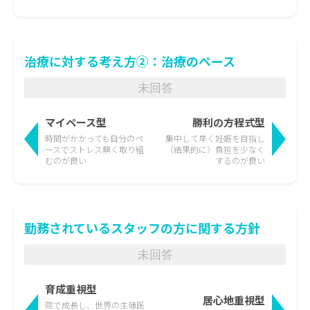
治療に対する考え方②：治療のペース
未回答
マイペース型
勝利の方程式型
時間がかかっても
自分のペ
集中して早く妊娠を目指し
ースでストレス無く取り組
（結果的に）負担を少なく
むのが良い
するのが良い
勤務されているスタッフの方に関する方針
未回答
育成重視型
居心地重視型
院で成長し、世界の生殖医