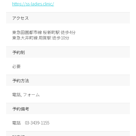
https://ss-ladies.clinic/
アクセス
東急田園都市線 桜新町駅 徒歩4分
東急大井町線 用賀駅 徒歩10分
予約制
必要
予約方法
電話, フォーム
予約備考
電話 03-3439-1155