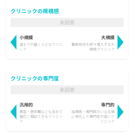
クリニックの規模感
未回答
小規模
大規模
温もりの届く
小さなクリニ
最新技術を続々導入する
大
ック
規模クリニック
クリニックの専門度
未回答
汎用的
専門的
美容・更年期なども含めて
指導医・専門医のいる生殖
幅広く相談できるクリニッ
に特化した
専門性の高いク
ク
リニック