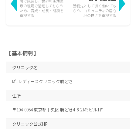
院で成長し、世界の生殖医
療の現場で活躍して
もらう
勤務先として長く働いても
ため、育成・成長・研鑽を
らう、
コミュニティの居心
重視する
地の良さを重視する
【基本情報】
クリニック名
M'sレディースクリニック勝どき
住所
〒104-0054 東京都中央区 勝どき4-8-2 MSビル1Ｆ
クリニック公式HP