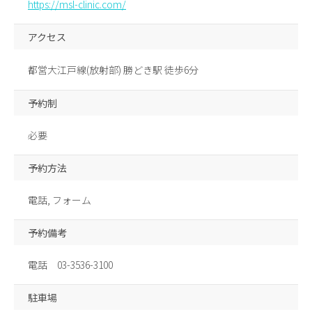
https://msl-clinic.com/
アクセス
都営大江戸線(放射部) 勝どき駅 徒歩6分
予約制
必要
予約方法
電話, フォーム
予約備考
電話 03-3536-3100
駐車場