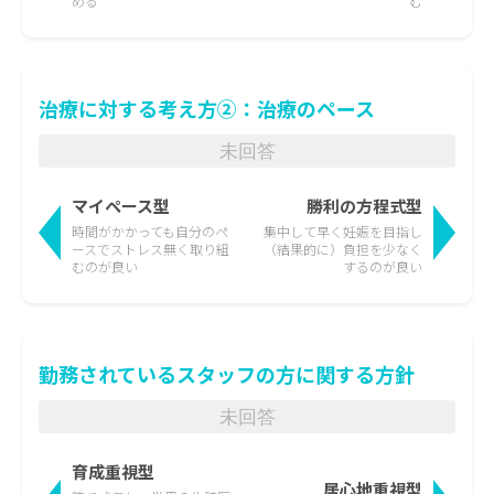
める
む
治療に対する考え方②：治療のペース
未回答
マイペース型
勝利の方程式型
時間がかかっても
自分のペ
集中して早く妊娠を目指し
ースでストレス無く取り組
（結果的に）負担を少なく
むのが良い
するのが良い
勤務されているスタッフの方に関する方針
未回答
育成重視型
居心地重視型