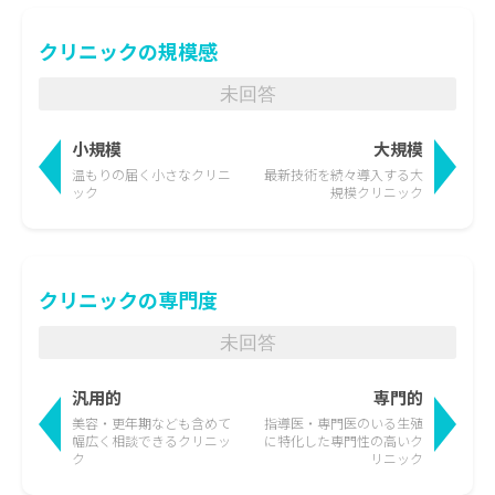
クリニックの規模感
未回答
小規模
大規模
温もりの届く
小さなクリニ
最新技術を続々導入する
大
ック
規模クリニック
クリニックの専門度
未回答
汎用的
専門的
美容・更年期なども含めて
指導医・専門医のいる生殖
幅広く相談できるクリニッ
に特化した
専門性の高いク
ク
リニック