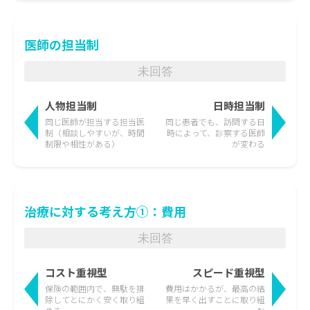
医師の担当制
未回答
人物担当制
日時担当制
同じ医師が担当する担当医
同じ患者でも、訪問する日
制
（相談しやすいが、時間
時によって、
診察する医師
制限や相性がある）
が変わる
治療に対する考え方①：費用
未回答
コスト重視型
スピード重視型
保険の範囲内で、無駄を排
費用はかかるが、最高の結
除して
とにかく安く取り組
果を
早く出すことに取り組