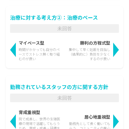
治療に対する考え方②：治療のペース
未回答
マイペース型
勝利の方程式型
時間がかかっても
自分のペ
集中して早く妊娠を目指し
ースでストレス無く取り組
（結果的に）負担を少なく
むのが良い
するのが良い
勤務されているスタッフの方に関する方針
未回答
育成重視型
居心地重視型
院で成長し、世界の生殖医
療の現場で活躍して
もらう
勤務先として長く働いても
ため、育成・成長・研鑽を
らう、
コミュニティの居心