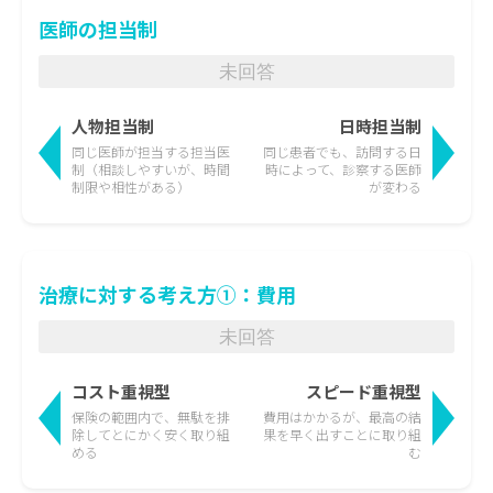
医師の担当制
未回答
人物担当制
日時担当制
同じ医師が担当する担当医
同じ患者でも、訪問する日
制
（相談しやすいが、時間
時によって、
診察する医師
制限や相性がある）
が変わる
治療に対する考え方①：費用
未回答
コスト重視型
スピード重視型
保険の範囲内で、無駄を排
費用はかかるが、最高の結
除して
とにかく安く取り組
果を
早く出すことに取り組
める
む