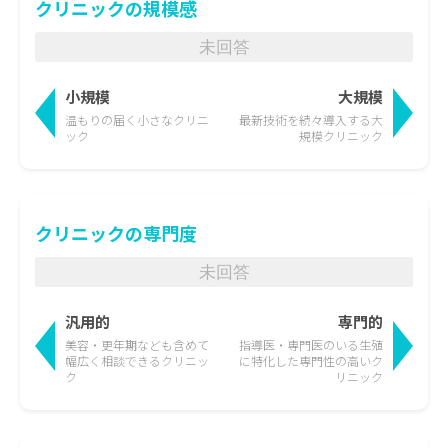
クリニックの規模感
未回答
小規模
大規模
温もりの届く
小さなクリニ
最新技術を続々導入する
大
ック
規模クリニック
クリニックの専門度
未回答
汎用的
専門的
美容・更年期なども含めて
指導医・専門医のいる生殖
幅広く相談できるクリニッ
に特化した
専門性の高いク
ク
リニック