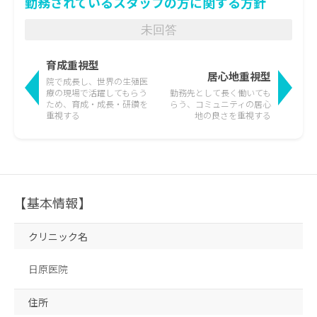
勤務されているスタッフの方に関する方針
未回答
育成重視型
居心地重視型
院で成長し、世界の生殖医
療の現場で活躍して
もらう
勤務先として長く働いても
ため、育成・成長・研鑽を
らう、
コミュニティの居心
重視する
地の良さを重視する
【基本情報】
クリニック名
日原医院
住所