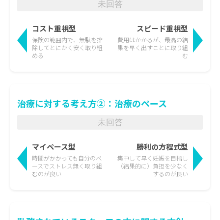
未回答
コスト重視型
スピード重視型
保険の範囲内で、無駄を排
費用はかかるが、最高の結
除して
とにかく安く取り組
果を
早く出すことに取り組
める
む
治療に対する考え方②：治療のペース
未回答
マイペース型
勝利の方程式型
時間がかかっても
自分のペ
集中して早く妊娠を目指し
ースでストレス無く取り組
（結果的に）負担を少なく
むのが良い
するのが良い