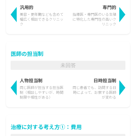
汎用的
専門的
美容・更年期なども含めて
指導医・専門医のいる生殖
幅広く相談できるクリニッ
に特化した
専門性の高いク
ク
リニック
医師の担当制
未回答
人物担当制
日時担当制
同じ医師が担当する担当医
同じ患者でも、訪問する日
制
（相談しやすいが、時間
時によって、
診察する医師
制限や相性がある）
が変わる
治療に対する考え方①：費用