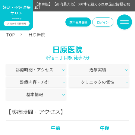
【東京版】【都内最大級】590件を超える医療施設情報を掲
載！
無料会員登録
ログイン
日原医院
TOP
日原医院
新宿三丁目駅 徒歩2分
診療時間・アクセス
治療実績
診療内容・方針
クリニックの個性
基本情報
【診療時間・アクセス】
午前
午後