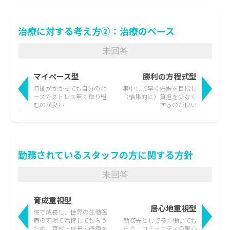
治療に対する考え方②：治療のペース
未回答
マイペース型
勝利の方程式型
時間がかかっても
自分のペ
集中して早く妊娠を目指し
ースでストレス無く取り組
（結果的に）負担を少なく
むのが良い
するのが良い
勤務されているスタッフの方に関する方針
未回答
育成重視型
居心地重視型
院で成長し、世界の生殖医
療の現場で活躍して
もらう
勤務先として長く働いても
ため、育成・成長・研鑽を
らう、
コミュニティの居心