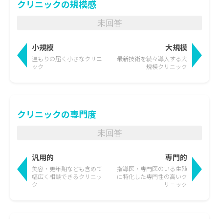
クリニックの規模感
未回答
小規模
大規模
温もりの届く
小さなクリニ
最新技術を続々導入する
大
ック
規模クリニック
クリニックの専門度
未回答
汎用的
専門的
美容・更年期なども含めて
指導医・専門医のいる生殖
幅広く相談できるクリニッ
に特化した
専門性の高いク
ク
リニック