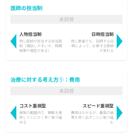
医師の担当制
未回答
人物担当制
日時担当制
同じ医師が担当する担当医
同じ患者でも、訪問する日
制
（相談しやすいが、時間
時によって、
診察する医師
制限や相性がある）
が変わる
治療に対する考え方①：費用
未回答
コスト重視型
スピード重視型
保険の範囲内で、無駄を排
費用はかかるが、最高の結
除して
とにかく安く取り組
果を
早く出すことに取り組
める
む