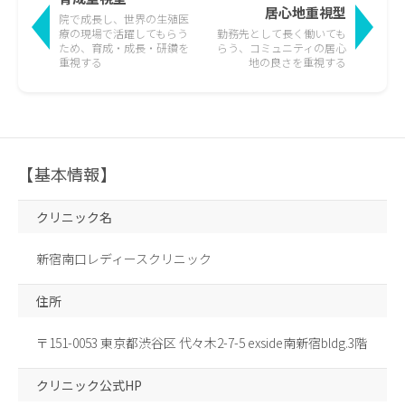
居心地重視型
院で成長し、世界の生殖医
療の現場で活躍して
もらう
勤務先として長く働いても
ため、育成・成長・研鑽を
らう、
コミュニティの居心
重視する
地の良さを重視する
【基本情報】
クリニック名
新宿南口レディースクリニック
住所
〒151-0053 東京都渋谷区 代々木2-7-5 exside南新宿bldg.3階
クリニック公式HP