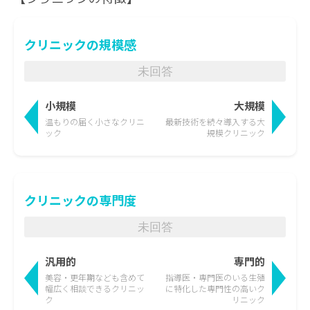
クリニックの規模感
未回答
小規模
大規模
温もりの届く
小さなクリニ
最新技術を続々導入する
大
ック
規模クリニック
クリニックの専門度
未回答
汎用的
専門的
美容・更年期なども含めて
指導医・専門医のいる生殖
幅広く相談できるクリニッ
に特化した
専門性の高いク
ク
リニック