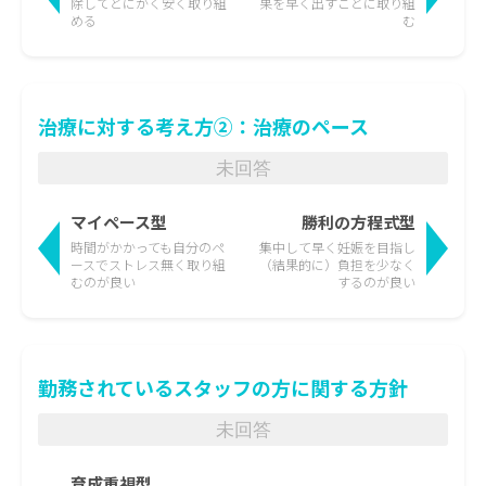
除して
とにかく安く取り組
果を
早く出すことに取り組
める
む
治療に対する考え方②：治療のペース
未回答
マイペース型
勝利の方程式型
時間がかかっても
自分のペ
集中して早く妊娠を目指し
ースでストレス無く取り組
（結果的に）負担を少なく
むのが良い
するのが良い
勤務されているスタッフの方に関する方針
未回答
育成重視型