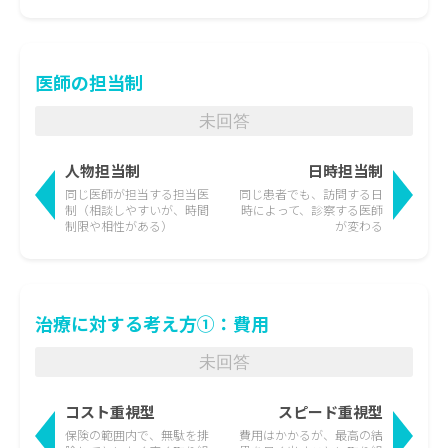
医師の担当制
未回答
人物担当制
日時担当制
同じ医師が担当する担当医
同じ患者でも、訪問する日
制
（相談しやすいが、時間
時によって、
診察する医師
制限や相性がある）
が変わる
治療に対する考え方①：費用
未回答
コスト重視型
スピード重視型
保険の範囲内で、無駄を排
費用はかかるが、最高の結