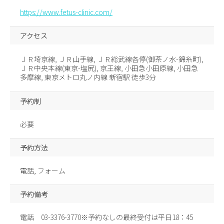
https://www.fetus-clinic.com/
アクセス
ＪＲ埼京線, ＪＲ山手線, ＪＲ総武線各停(御茶ノ水-錦糸町),
ＪＲ中央本線(東京-塩尻), 京王線, 小田急小田原線, 小田急
多摩線, 東京メトロ丸ノ内線 新宿駅 徒歩3分
予約制
必要
予約方法
電話, フォーム
予約備考
電話 03-3376-3770※予約なしの最終受付は平日18：45