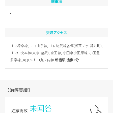
駐車場
-
交通アクセス
ＪＲ埼京線, ＪＲ山手線, ＪＲ総武線各停(御茶ノ水-錦糸町),
ＪＲ中央本線(東京-塩尻), 京王線, 小田急小田原線, 小田急
多摩線, 東京メトロ丸ノ内線
新宿駅 徒歩3分
【治療実績】
未回答
妊娠総数