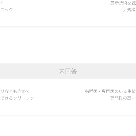
届く
最新技術を続
リニック
大規模
未回答
年期なども含めて
指導医・専門医のいる生殖
談できるクリニック
専門性の高い