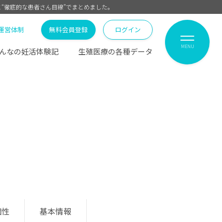
と“徹底的な患者さん目線”でまとめました。
運営体制
無料会員登録
ログイン
MENU
んなの妊活体験記
生殖医療の各種データ
個性
基本情報