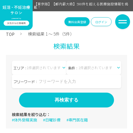
【東京版】【都内最大級】590件を超える医療施設情報を掲
載！
無料会員登録
ログイン
検索結果 1 〜 5件（5件）
TOP
検索結果
1件選択されています
1件選択されています
エリア：
条件：
フリーワード：
検索結果を絞り込む：
#体外受精実施
#日曜診療
#専門医在籍