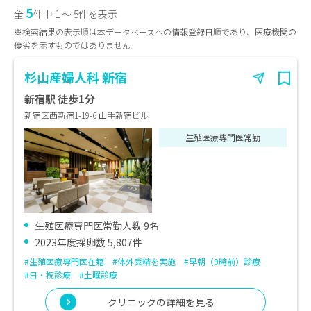
5
全
件中 1 〜 5件を表示
※検索結果の表示順は本データベースへの情報登録日順であり、医療機関の
優劣を示すものではありません。
杉山産婦人科 新宿
新宿駅 徒歩1分
新宿区西新宿1-19-6 山手新宿ビル
生殖医療専門医常勤
生殖医療専門医常勤人数 9名
2023年度採卵数 5,807件
#生殖医療専門医在籍
#体外受精を実施
#早朝（9時前）診療
#日・祝診療
#土曜診療
クリニックの詳細を見る