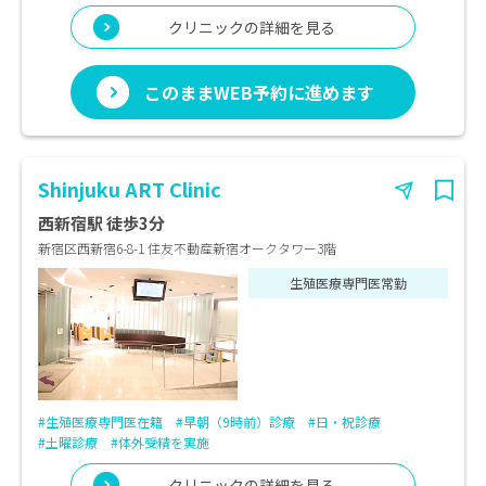
クリニックの詳細を見る
このままWEB予約に進めます
Shinjuku ART Clinic
西新宿駅 徒歩3分
新宿区西新宿6-8-1 住友不動産新宿オークタワー3階
生殖医療専門医常勤
#生殖医療専門医在籍
#早朝（9時前）診療
#日・祝診療
#土曜診療
#体外受精を実施
クリニックの詳細を見る