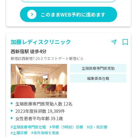
このままWEB予約に進めます
加藤レディスクリニック
西新宿駅 徒歩4分
新宿区西新宿7-20-3 ウエストゲート新宿ビル
生殖医療専門医常勤
編集委員在籍
生殖医療専門医常勤人数 12名
2023年度採卵数 19,389件
女性患者平均年齢 39.1歳
#生殖医療専門医在籍
#早朝（9時前）診療
#日・祝診療
#土曜診療
#体外受精を実施