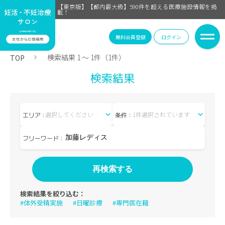
【東京版】【都内最大級】590件を超える医療施設情報を掲
載！
無料会員登録
ログイン
検索結果 1 〜 1件（1件）
TOP
検索結果
選択してください
1件選択されています
エリア：
条件：
フリーワード：
検索結果を絞り込む：
#体外受精実施
#日曜診療
#専門医在籍