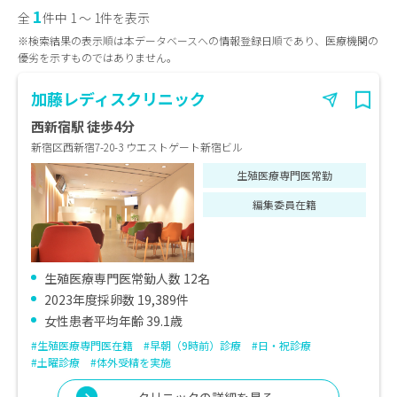
1
全
件中 1 〜 1件を表示
※検索結果の表示順は本データベースへの情報登録日順であり、医療機関の
優劣を示すものではありません。
加藤レディスクリニック
西新宿駅 徒歩4分
新宿区西新宿7-20-3 ウエストゲート新宿ビル
生殖医療専門医常勤
編集委員在籍
生殖医療専門医常勤人数 12名
2023年度採卵数 19,389件
女性患者平均年齢 39.1歳
#生殖医療専門医在籍
#早朝（9時前）診療
#日・祝診療
#土曜診療
#体外受精を実施
クリニックの詳細を見る