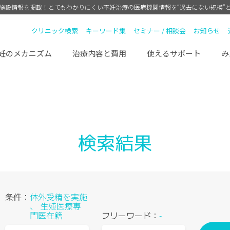
療施設情報を掲載！
とてもわかりにくい不妊治療の医療機関情報を“過去にない規模”
クリニック検索
キーワード集
セミナー / 相談会
お知らせ
妊のメカニズム
治療内容と費用
使えるサポート
み
検索結果
条件：
体外受精を実施
、 生殖医療専
門医在籍
フリーワード：
-