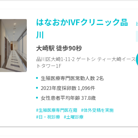
はなおかIVFクリニック品
川
大崎駅 徒歩90秒
品川区大崎1-11-2 ゲートシ ティー大崎イース
トタワー1F
生殖医療専門医常勤人数 2名
2023年度採卵数 1,096件
女性患者平均年齢 37.8歳
#生殖医療専門医在籍
#体外受精を実施
#日・祝診療
#土曜診療