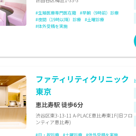
世田谷区梅丘1-33-3
#生殖医療専門医在籍
#早朝（9時前）診療
#夜間（19時以降）診療
#土曜診療
#体外受精を実施
ファティリティクリニック
東京
恵比寿駅 徒歩6分
渋谷区東3-13-11 A-PLACE恵比寿東1F(旧フロ
ンティア恵比寿)
#日・祝診療
#土曜診療
#体外受精を実施