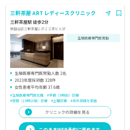
三軒茶屋 ART レディースクリニック
三軒茶屋駅 徒歩2分
世田谷区三軒茶屋1-37-2 三茶ビル5F
生殖医療専門医常勤
生殖医療専門医常勤人数 2名
2023年度採卵数 328件
女性患者平均年齢 37.6歳
#生殖医療専門医在籍
#早朝（9時前）診療
#夜間（19時以降）診療
#土曜診療
#体外受精を実施
クリニックの詳細を見る
このままWEB予約に進めます