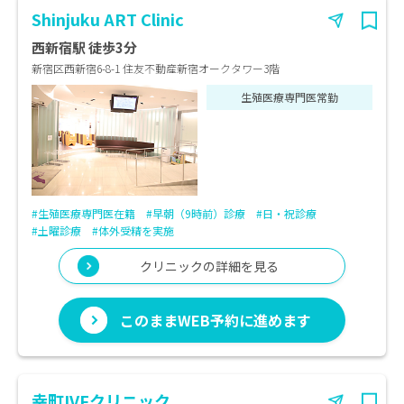
Shinjuku ART Clinic
西新宿駅 徒歩3分
新宿区西新宿6-8-1 住友不動産新宿オークタワー3階
生殖医療専門医常勤
#生殖医療専門医在籍
#早朝（9時前）診療
#日・祝診療
#土曜診療
#体外受精を実施
クリニックの詳細を見る
このままWEB予約に進めます
幸町IVFクリニック