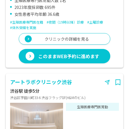
生殖医療専門医常勤人数 1名
2023年度採卵数 695件
女性患者平均年齢 36.6歳
#生殖医療専門医在籍
#夜間（19時以降）診療
#土曜診療
#体外受精を実施
クリニックの詳細を見る
このままWEB予約に進めます
アートラボクリニック渋谷
渋谷駅 徒歩5分
渋谷区宇田川町33-6 渋谷フラッグ8F(H&Mのビル)
生殖医療専門医常勤