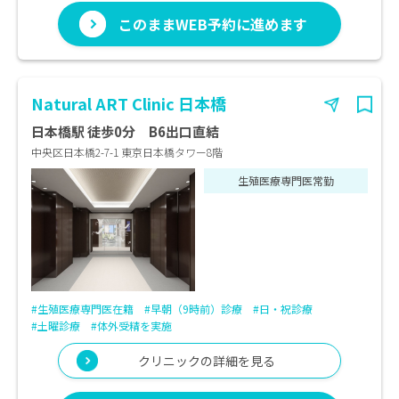
このままWEB予約に進めます
Natural ART Clinic 日本橋
日本橋駅 徒歩0分 B6出口直結
中央区日本橋2-7-1 東京日本橋タワー8階
生殖医療専門医常勤
#生殖医療専門医在籍
#早朝（9時前）診療
#日・祝診療
#土曜診療
#体外受精を実施
クリニックの詳細を見る