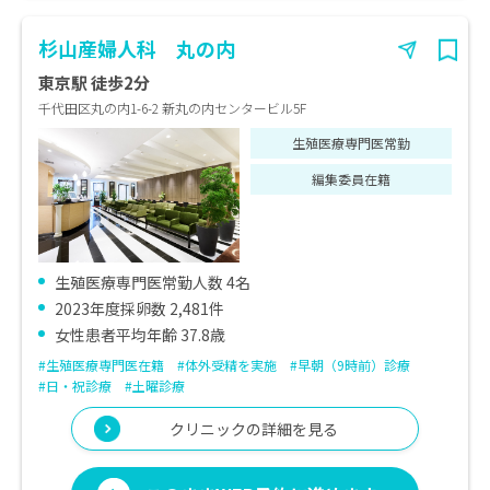
杉山産婦人科 丸の内
東京駅 徒歩2分
千代田区丸の内1-6-2 新丸の内センタービル5F
生殖医療専門医常勤
編集委員在籍
生殖医療専門医常勤人数 4名
2023年度採卵数 2,481件
女性患者平均年齢 37.8歳
#生殖医療専門医在籍
#体外受精を実施
#早朝（9時前）診療
#日・祝診療
#土曜診療
クリニックの詳細を見る