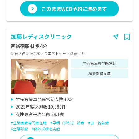
このままWEB予約に進めます
加藤レディスクリニック
西新宿駅 徒歩4分
新宿区西新宿7-20-3 ウエストゲート新宿ビル
生殖医療専門医常勤
編集委員在籍
生殖医療専門医常勤人数 12名
2023年度採卵数 19,389件
女性患者平均年齢 39.1歳
#生殖医療専門医在籍
#早朝（9時前）診療
#日・祝診療
#土曜診療
#体外受精を実施