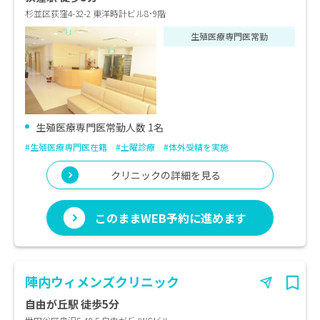
杉並区荻窪4-32-2 東洋時計ビル8･9階
生殖医療専門医常勤
生殖医療専門医常勤人数 1名
#生殖医療専門医在籍
#土曜診療
#体外受精を実施
クリニックの詳細を見る
このままWEB予約に進めます
陣内ウィメンズクリニック
自由が丘駅 徒歩5分