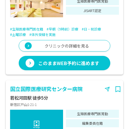
生殖医療専門医常勤
JISART認定
#生殖医療専門医在籍
#早朝（9時前）診療
#日・祝診療
#土曜診療
#体外受精を実施
クリニックの詳細を見る
このままWEB予約に進めます
国立国際医療研究センター病院
若松河田駅 徒歩5分
新宿区戸山1-21-1
生殖医療専門医常勤
編集委員在籍