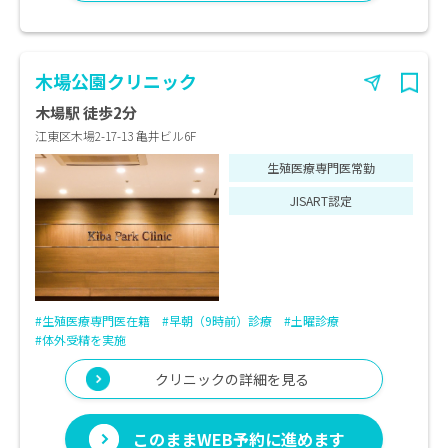
木場公園クリニック
木場駅 徒歩2分
江東区木場2-17-13 亀井ビル6F
生殖医療専門医常勤
JISART認定
#生殖医療専門医在籍
#早朝（9時前）診療
#土曜診療
#体外受精を実施
クリニックの詳細を見る
このままWEB予約に進めます