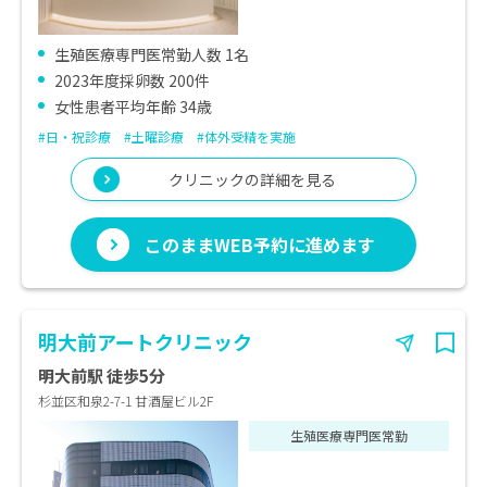
生殖医療専門医常勤人数 1名
2023年度採卵数 200件
女性患者平均年齢 34歳
#日・祝診療
#土曜診療
#体外受精を実施
クリニックの詳細を見る
このままWEB予約に進めます
明大前アートクリニック
明大前駅 徒歩5分
杉並区和泉2-7-1 甘酒屋ビル2F
生殖医療専門医常勤