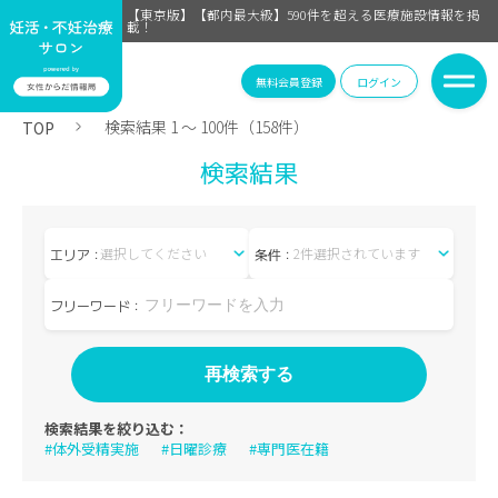
【東京版】【都内最大級】590件を超える医療施設情報を掲
載！
無料会員登録
ログイン
検索結果 1 〜 100件（158件）
TOP
検索結果
選択してください
2件選択されています
エリア：
条件：
フリーワード：
検索結果を絞り込む：
#体外受精実施
#日曜診療
#専門医在籍