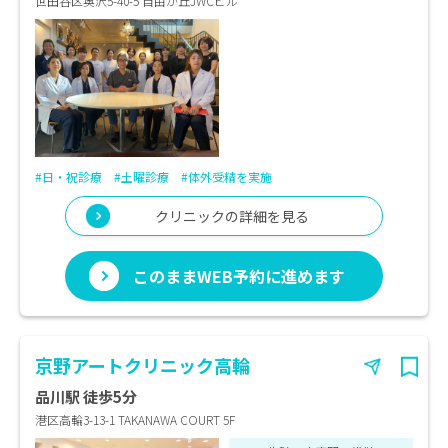
世田谷区奥沢5-40-5 自由が丘JWCビル
#日・祝診療
#土曜診療
#体外受精を実施
クリニックの詳細を見る
このままWEB予約に進めます
京野アートクリニック高輪
品川駅 徒歩5分
港区高輪3-13-1 TAKANAWA COURT 5F