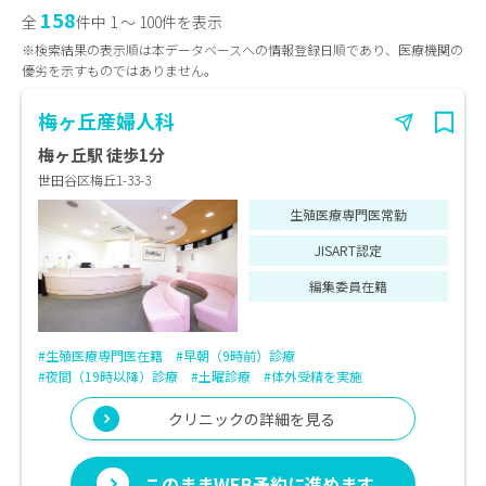
158
全
件中 1 〜 100件を表示
※検索結果の表示順は本データベースへの情報登録日順であり、医療機関の
優劣を示すものではありません。
梅ヶ丘産婦人科
梅ヶ丘駅 徒歩1分
世田谷区梅丘1-33-3
生殖医療専門医常勤
JISART認定
編集委員在籍
#生殖医療専門医在籍
#早朝（9時前）診療
#夜間（19時以降）診療
#土曜診療
#体外受精を実施
クリニックの詳細を見る
このままWEB予約に進めます