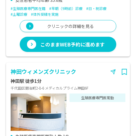
女性患者平均年齢 35.6歳
#生殖医療専門医在籍
#早朝（9時前）診療
#日・祝診療
#土曜診療
#体外受精を実施
クリニックの詳細を見る
このままWEB予約に進めます
神田ウィメンズクリニック
神田駅 徒歩1分
千代田区鍛冶町2-8-6 メディカルプライム神田6F
生殖医療専門医常勤