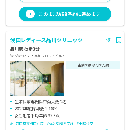
このままWEB予約に進めます
浅田レディース品川クリニック
品川駅 徒歩3分
港区港南2-3-13 品川フロントビル3F
生殖医療専門医常勤
生殖医療専門医常勤人数 2名
2023年度採卵数 1,168件
女性患者平均年齢 37.3歳
#生殖医療専門医在籍
#体外受精を実施
#土曜診療