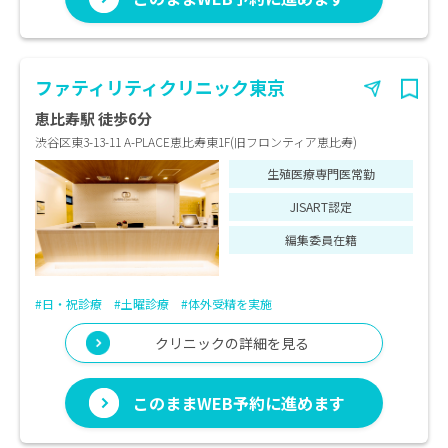
ファティリティクリニック東京
恵比寿駅 徒歩6分
渋谷区東3-13-11 A-PLACE恵比寿東1F(旧フロンティア恵比寿)
生殖医療専門医常勤
JISART認定
編集委員在籍
#日・祝診療
#土曜診療
#体外受精を実施
クリニックの詳細を見る
このままWEB予約に進めます