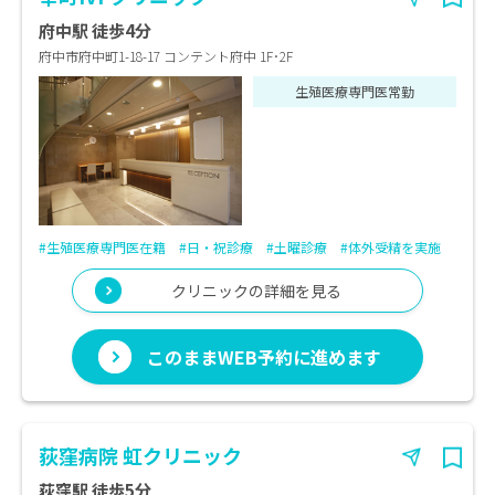
府中駅 徒歩4分
府中市府中町1-18-17 コンテント府中 1F･2F
生殖医療専門医常勤
#生殖医療専門医在籍
#日・祝診療
#土曜診療
#体外受精を実施
クリニックの詳細を見る
このままWEB予約に進めます
荻窪病院 虹クリニック
荻窪駅 徒歩5分