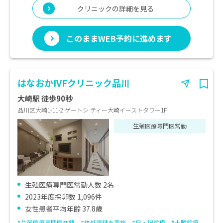
クリニックの詳細を見る
このままWEB予約に進めます
はなおかIVFクリニック品川
大崎駅 徒歩90秒
品川区大崎1-11-2 ゲートシ ティー大崎イーストタワー1F
生殖医療専門医常勤
生殖医療専門医常勤人数 2名
2023年度採卵数 1,096件
女性患者平均年齢 37.8歳
#生殖医療専門医在籍
#体外受精を実施
#日・祝診療
#土曜診療