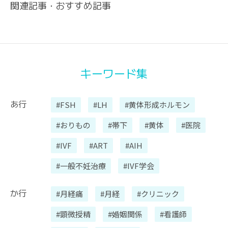
関連記事・おすすめ記事
キーワード集
あ行
#FSH
#LH
#黄体形成ホルモン
#おりもの
#帯下
#黄体
#医院
#IVF
#ART
#AIH
#一般不妊治療
#IVF学会
か行
#月経痛
#月経
#クリニック
#顕微授精
#婚姻関係
#看護師