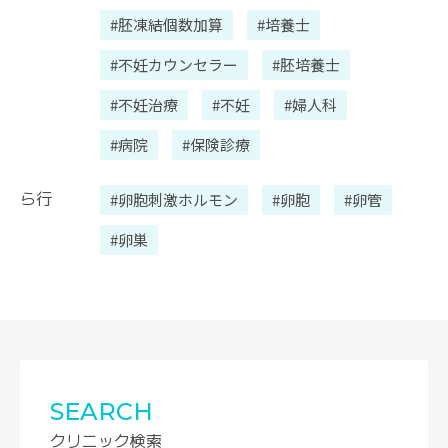
#胚凍結個数加算
#培養士
#不妊カウンセラー
#胚培養士
#不妊治療
#不妊
#婦人科
#病院
#保険診療
ら行
#卵胞刺激ホルモン
#卵胞
#卵管
#卵巣
SEARCH
クリニック検索