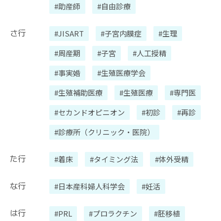
#助産師
#自由診療
さ行
#JISART
#子宮内膜症
#生理
#周産期
#子宮
#人工授精
#事実婚
#生殖医療学会
#生殖補助医療
#生殖医療
#専門医
#セカンドオピニオン
#初診
#再診
#診療所（クリニック・医院）
た行
#着床
#タイミング法
#体外受精
な行
#日本産科婦人科学会
#妊活
は行
#PRL
#プロラクチン
#胚移植