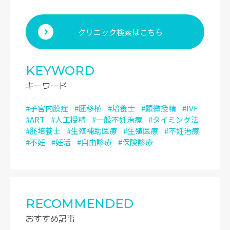
クリニック検索はこちら
KEYWORD
キーワード
#子宮内膜症
#胚移植
#培養士
#顕微授精
#IVF
#ART
#人工授精
#一般不妊治療
#タイミング法
#胚培養士
#生殖補助医療
#生殖医療
#不妊治療
#不妊
#妊活
#自由診療
#保険診療
RECOMMENDED
おすすめ記事