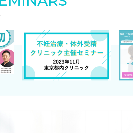
SEMINARS
報