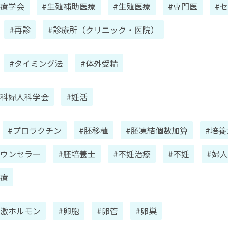
医療学会
#生殖補助医療
#生殖医療
#専門医
#
#再診
#診療所（クリニック・医院）
#タイミング法
#体外受精
産科婦人科学会
#妊活
#プロラクチン
#胚移植
#胚凍結個数加算
#培養
カウンセラー
#胚培養士
#不妊治療
#不妊
#婦
診療
刺激ホルモン
#卵胞
#卵管
#卵巣