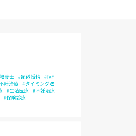
#培養士
#顕微授精
#IVF
般不妊治療
#タイミング法
療
#生殖医療
#不妊治療
#保険診療