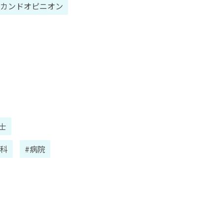
セカンドオピニオン
士
人科
#病院