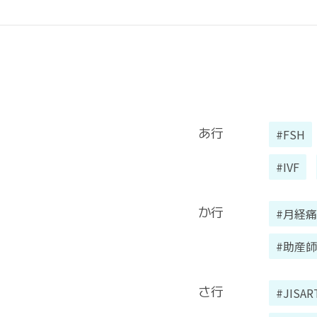
あ行
#FSH
#IVF
か行
#月経痛
#助産師
さ行
#JISAR