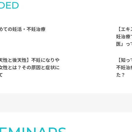
DED
めての妊活・不妊治療
【エキ
妊治療
医」っ
天性と後天性】不妊になりや
【知っ
女性とは？その原因と症状に
不妊治
て
た？