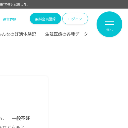
線”でまとめました。
無料会員登録
ログイン
運営体制
MENU
みんなの妊活体験記
生殖医療の各種データ
ち、「
一般不妊
査などをもと