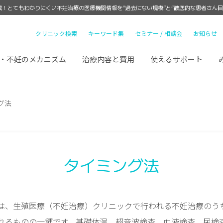
載！
とてもわかりにくい不妊治療の医療機関情報を“過去にない規模”と“徹底的な患者さん目
クリニック検索
キーワード集
セミナー / 相談会
お知らせ
・不妊のメカニズム
治療内容と費用
使えるサポート
グ法
タイミング法
は、生殖医療（不妊治療）クリニックで行われる不妊治療のう
れるものの一種です。基礎体温、超音波検査、血液検査、尿検