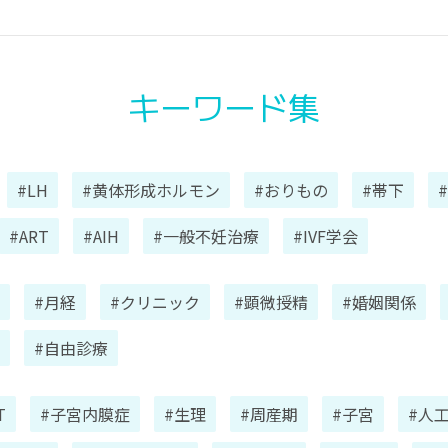
キーワード集
#LH
#黄体形成ホルモン
#おりもの
#帯下
#ART
#AIH
#一般不妊治療
#IVF学会
#月経
#クリニック
#顕微授精
#婚姻関係
#自由診療
T
#子宮内膜症
#生理
#周産期
#子宮
#人