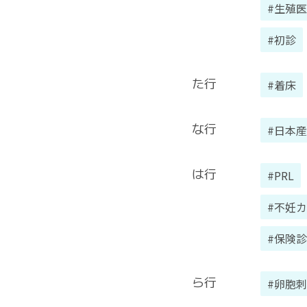
#生殖
#初診
た行
#着床
な行
#日本
は行
#PRL
#不妊
#保険
ら行
#卵胞