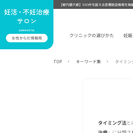
【都内最大級】590件を超える医療施設情報を掲
クリニックの選びかた
妊娠
TOP
キーワード集
タイミン
タイミング法
と
治療
」に分類さ