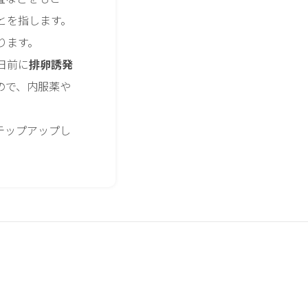
とを指します。
ります。
日前に
排卵誘発
ので、内服薬や
テップアップし