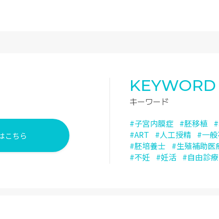
KEYWORD
キーワード
#子宮内膜症
#胚移植
#ART
#人工授精
#一
はこちら
#胚培養士
#生殖補助医
#不妊
#妊活
#自由診療