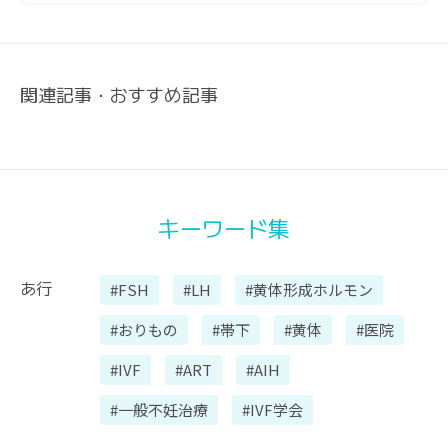
関連記事・おすすめ記事
キーワード集
あ行
#FSH
#LH
#黄体形成ホルモン
#おりもの
#帯下
#黄体
#医院
#IVF
#ART
#AIH
#一般不妊治療
#IVF学会