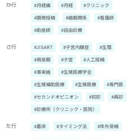
か行
#月経痛
#月経
#クリニック
#顕微授精
#婚姻関係
#看護師
#助産師
#自由診療
さ行
#JISART
#子宮内膜症
#生理
#周産期
#子宮
#人工授精
#事実婚
#生殖医療学会
#生殖補助医療
#生殖医療
#専門医
#セカンドオピニオン
#初診
#再診
#診療所（クリニック・医院）
た行
#着床
#タイミング法
#体外受精