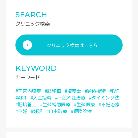
SEARCH
クリニック検索
クリニック検索はこちら
KEYWORD
キーワード
#子宮内膜症
#胚移植
#培養士
#顕微授精
#IVF
#ART
#人工授精
#一般不妊治療
#タイミング法
#胚培養士
#生殖補助医療
#生殖医療
#不妊治療
#不妊
#妊活
#自由診療
#保険診療