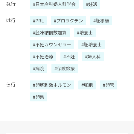
な行
#日本産科婦人科学会
#妊活
は行
#PRL
#プロラクチン
#胚移植
#胚凍結個数加算
#培養士
#不妊カウンセラー
#胚培養士
#不妊治療
#不妊
#婦人科
#病院
#保険診療
ら行
#卵胞刺激ホルモン
#卵胞
#卵管
#卵巣