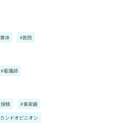
#黄体
#医院
#看護師
工授精
#事実婚
セカンドオピニオン