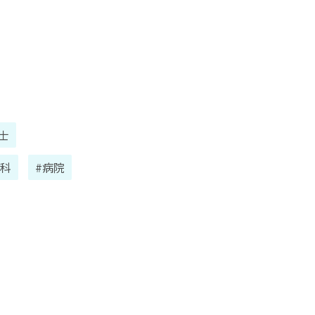
士
人科
#病院