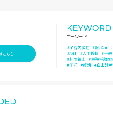
KEYWORD
キーワード
#子宮内膜症
#胚移植
#ART
#人工授精
#一
はこちら
#胚培養士
#生殖補助医
#不妊
#妊活
#自由診療
DED