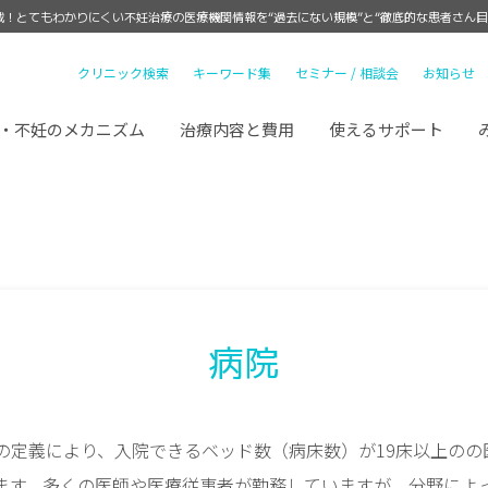
載！
とてもわかりにくい不妊治療の医療機関情報を“過去にない規模”と“徹底的な患者さん目
クリニック検索
キーワード集
セミナー / 相談会
お知らせ
・不妊のメカニズム
治療内容と費用
使えるサポート
病院
の定義により、入院できるベッド数（病床数）が19床以上のの
ます。多くの医師や医療従事者が勤務していますが、分野によ