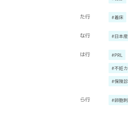
た行
#着床
な行
#日本
は行
#PRL
#不妊
#保険
ら行
#卵胞