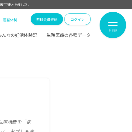
線”でまとめました。
無料会員登録
ログイン
運営体制
MENU
みんなの妊活体験記
生殖医療の各種データ
医療機関を「病
って、必ずしも病