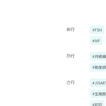
あ行
#FSH
#IVF
か行
#月経痛
#助産師
さ行
#JISAR
#生殖
#初診