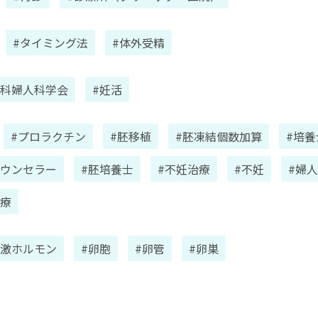
#タイミング法
#体外受精
産科婦人科学会
#妊活
#プロラクチン
#胚移植
#胚凍結個数加算
#培養
カウンセラー
#胚培養士
#不妊治療
#不妊
#婦
診療
刺激ホルモン
#卵胞
#卵管
#卵巣