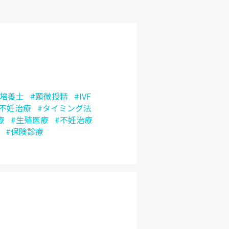
#培養士
#顕微授精
#IVF
般不妊治療
#タイミング法
療
#生殖医療
#不妊治療
#保険診療