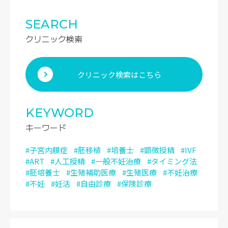
SEARCH
クリニック検索
クリニック検索はこちら
KEYWORD
キーワード
#子宮内膜症
#胚移植
#培養士
#顕微授精
#IVF
#ART
#人工授精
#一般不妊治療
#タイミング法
#胚培養士
#生殖補助医療
#生殖医療
#不妊治療
#不妊
#妊活
#自由診療
#保険診療