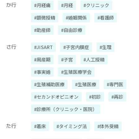
か行
#月経痛
#月経
#クリニック
#顕微授精
#婚姻関係
#看護師
#助産師
#自由診療
さ行
#JISART
#子宮内膜症
#生理
#周産期
#子宮
#人工授精
#事実婚
#生殖医療学会
#生殖補助医療
#生殖医療
#専門医
#セカンドオピニオン
#初診
#再診
#診療所（クリニック・医院）
た行
#着床
#タイミング法
#体外受精