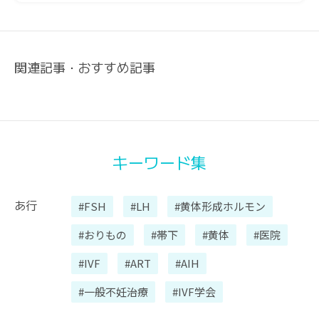
関連記事・おすすめ記事
キーワード集
あ行
#FSH
#LH
#黄体形成ホルモン
#おりもの
#帯下
#黄体
#医院
#IVF
#ART
#AIH
#一般不妊治療
#IVF学会