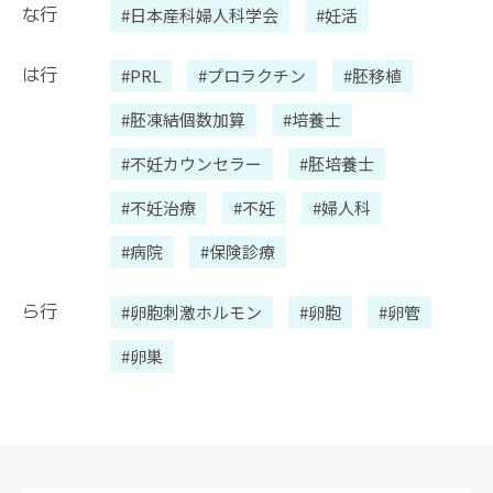
な行
#日本産科婦人科学会
#妊活
は行
#PRL
#プロラクチン
#胚移植
#胚凍結個数加算
#培養士
#不妊カウンセラー
#胚培養士
#不妊治療
#不妊
#婦人科
#病院
#保険診療
ら行
#卵胞刺激ホルモン
#卵胞
#卵管
#卵巣